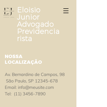
Eloisio
Junior
Advogado
Previdencia
rista
NOSSA
LOCALIZAÇÃO
Av. Bernardino de Campos, 98
São Paulo, SP
12345-678
Email:
info@meusite.com
Tel: (11) 3456-7890